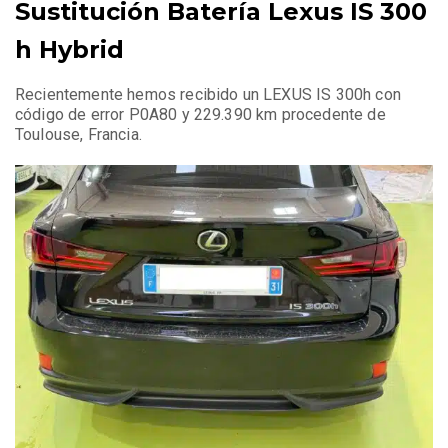
Sustitución Batería Lexus IS 300
h Hybrid
Recientemente hemos recibido un LEXUS IS 300h con
código de error P0A80 y 229.390 km procedente de
Toulouse, Francia.