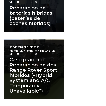
VEHÍCULO ELÉCTRICO
Reparación de
baterías híbridas
(baterías de
coches híbridos)
22 DE FEBRERO DE 2023
|
REPARACIÓN BATERÍA HÍBRIDA Y DE
VEHÍCULO ELÉCTRICO
Caso práctico:
Reparación de dos
Range Rover Sport
híbridos («Hybrid
System and A/C
Temporarily
Unavailable”)