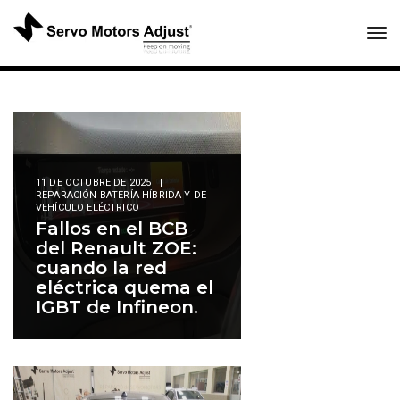
Tog
11 DE OCTUBRE DE 2025
|
REPARACIÓN BATERÍA HÍBRIDA Y DE
VEHÍCULO ELÉCTRICO
Fallos en el BCB
del Renault ZOE:
cuando la red
eléctrica quema el
IGBT de Infineon.