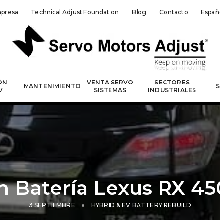
presa
Technical Adjust Foundation
Blog
Contacto
Españ
ÓN
VENTA SERVO
SECTORES
MANTENIMIENTO
S
V
SISTEMAS
INDUSTRIALES
n Batería Lexus RX 4
3 SEPTIEMBRE
HYBRID & EV BATTERY REBUILD